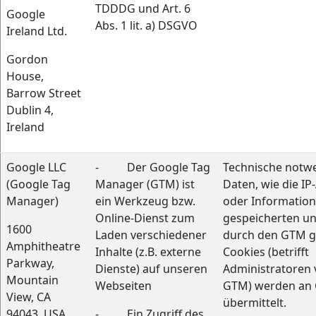
TDDDG und Art. 6
Google
Abs. 1 lit. a) DSGVO
Ireland Ltd.
Gordon
House,
Barrow Street
Dublin 4,
Ireland
Google LLC
- Der Google Tag
Technische notw
(Google Tag
Manager (GTM) ist
Daten, wie die IP
Manager)
ein Werkzeug bzw.
oder Information
Online-Dienst zum
gespeicherten un
1600
Laden verschiedener
durch den GTM g
Amphitheatre
Inhalte (z.B. externe
Cookies (betrifft
Parkway,
Dienste) auf unseren
Administratoren
Mountain
Webseiten
GTM) werden an
View, CA
übermittelt.
94043, USA
- Ein Zugriff des