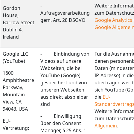
-
Weitere Informa
Gordon
Auftragsverarbeitung
zum Datenschutz
House,
gem. Art. 28 DSGVO
Google Analytics
Barrow Street
Google Allgemei
Dublin 4,
Ireland
Google LLC
- Einbindung von
Für die Ausnahmef
(YouTube)
Videos auf unsere
denen personen
Webseiten, die bei
Daten (mindesten
1600
YouTube (Google)
IP-Adresse) in di
Amphitheatre
gespeichert und von
übertragen werde
Parkway,
unseren Webseiten
sich YouTube (Go
Mountain
aus direkt abspielbar
die
EU-
View, CA
sind
Standardvertrags
94043, USA
Weitere Informa
- Einwilligung
zum Datenschut
EU-
über den Consent
Allgemein
.
Vertretung:
Manager, § 25 Abs. 1