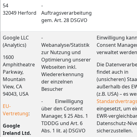
54
-
32049 Herford
Auftragsverarbeitung
gem. Art. 28 DSGVO
Google LLC
-
Einwilligung kan
(Analytics)
Webanalyse/Statistik
Consent Manage
zur Nutzung und
verwaltet werden
1600
Optimierung unserer
Amphitheatre
Die Datenverarb
Webseiten inkl.
Parkway,
findet auch in
Wiedererkennung
Mountain
(unsicheren) Sta
der einzelnen
View, CA
außerhalb des EW
Besucher
94043, USA
(z.B. USA) – es w
- Einwilligung
Standardvertrags
EU-
über den Consent
eingesetzt, um e
Vertretung
:
Manager, § 25 Abs. 1
EWR-vergleichba
TDDDG und Art. 6
Datenschutz-Niv
Google
Abs. 1 lit. a) DSGVO
sicherzustellen.
Ireland Ltd.