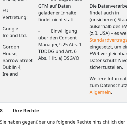
GTM auf Daten
Die Datenverarb
EU-
geladener Inhalte
findet auch in
Vertretung:
findet nicht statt
(unsicheren) Sta
außerhalb des EW
Google
- Einwilligung
(z.B. USA) – es w
Ireland Ltd.
über den Consent
Standardvertrags
Manager, § 25 Abs. 1
Gordon
eingesetzt, um e
TDDDG und Art. 6
House,
EWR-vergleichba
Abs. 1 lit. a) DSGVO
Barrow Street
Datenschutz-Niv
Dublin 4,
sicherzustellen.
Ireland
Weitere Informa
zum Datenschut
Allgemein
.
8 Ihre Rechte
Sie haben gegenüber uns folgende Rechte hinsichtlich der